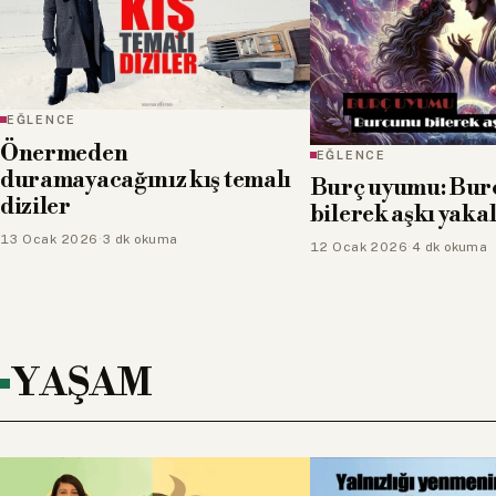
EĞLENCE
Önermeden
EĞLENCE
duramayacağınız kış temalı
Burç uyumu: Bu
diziler
bilerek aşkı yakal
13 Ocak 2026
·
3 dk okuma
12 Ocak 2026
·
4 dk okuma
YAŞAM