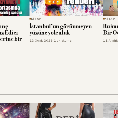
KİTAP
KİTAP
nanç
İstanbul’un görünmeyen
Ruhun
ız Edici
yüzüne yolculuk
Bir O
erine bir
12 Ocak 2026
·
1 dk okuma
11 Aralı