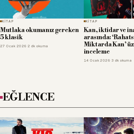
KİTAP
KİTAP
Mutlaka okumanız gereken
Kan, iktidar ve i
5 klasik
arasında: ‘Rahats
Miktarda Kan’ üz
27 Ocak 2026
·
2 dk okuma
inceleme
14 Ocak 2026
·
3 dk okuma
EĞLENCE