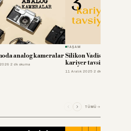
YAŞAM
moda analog kameralar
Silikon Vadisi liderleri
kariyer tavsiyesi
 2026
·
2 dk okuma
11 Aralık 2025
·
2 dk okuma
TÜMÜ