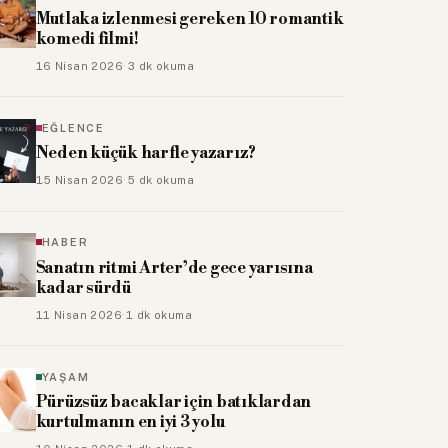
EĞLENCE
Neden küçük harfle yazarız?
15 Nisan 2026
·
5 dk okuma
HABER
Sanatın ritmi Arter’de gece yarısına
kadar sürdü
tik Hollywood aktörler
11 Nisan 2026
·
1 dk okuma
leyici dünyasının en beğenilen en karizmatik 6 aktöründen 
YAŞAM
od aktörleri...
Pürüzsüz bacaklar için batıklardan
kurtulmanın en iyi 3 yolu
10 Nisan 2026
·
1 dk okuma
EĞLENCE
En iyi Pixar filmleri