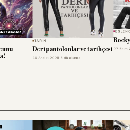
EĞLEN
Rocky
TARİH
rcunu
Deri pantolonlar ve tarihçesi
27 Ekim
a!
16 Aralık 2025
·
3 dk okuma