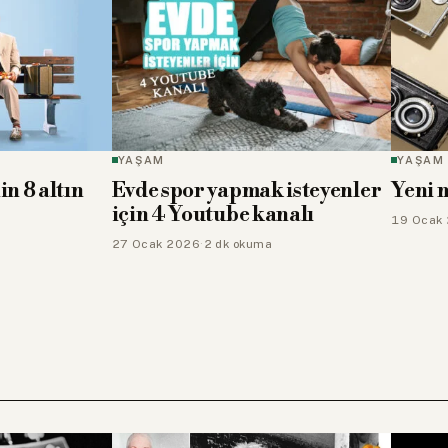
YAŞAM
YAŞAM
n 8 altın
Evde spor yapmak isteyenler
Yeni 
için 4 Youtube kanalı
19 Ocak
27 Ocak 2026
·
2 dk okuma