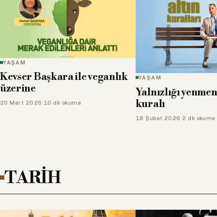
YAŞAM
Kevser Başkara ile veganlık
YAŞAM
üzerine
Yalnızlığı yenmeni
kuralı
20 Mart 2026
·
10 dk okuma
18 Şubat 2026
·
2 dk okuma
TARİH