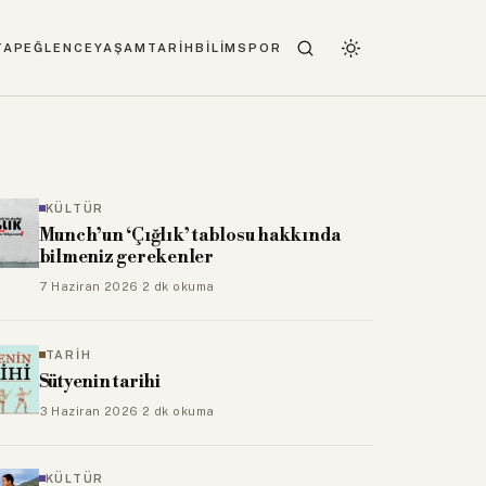
TAP
EĞLENCE
YAŞAM
TARİH
BİLİM
SPOR
KÜLTÜR
Munch’un ‘Çığlık’ tablosu hakkında
bilmeniz gerekenler
7 Haziran 2026
·
2 dk okuma
TARİH
Sütyenin tarihi
3 Haziran 2026
·
2 dk okuma
KÜLTÜR
Mutlaka izlenmesi gereken 10 romantik
komedi filmi!
16 Nisan 2026
·
3 dk okuma