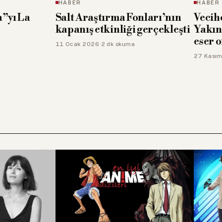
HABER
HABER
nları’nın
Vecihe Hatiboğlu Ödülleri:
Müzik
 gerçekleşti
Yakın tarihe ışık tutan üç
ayına 
eser onurlandırıldı
26 Ekim
27 Kasım 2025
·
2 dk okuma