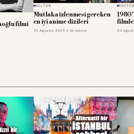
KÜLTÜR
KÜLTÜ
i gereken
1980’lerin en iyi Türk
Anima
ri
filmleri
film: 
ma
30 Ağustos 2025
·
4 dk okuma
24 Ağus