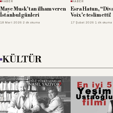
HABER
HABER
Esra Hatun, “Diva”yı La
Salt Araştırma Fo
Voix’e teslim etti!
kapanış etkinliği
17 Şubat 2026
·
1 dk okuma
11 Ocak 2026
·
2 dk okuma
KÜLTÜR