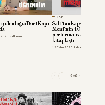
KİTAP
 yolculuğu: Dört Kapı
Salt’tan kapsamlı bir ya
da
Moni’nin 40 yıllık
performans serüveni
k 2025
·
7 dk okuma
kitaplaştı
12 Ekim 2025
·
2 dk okuma
TÜMÜ