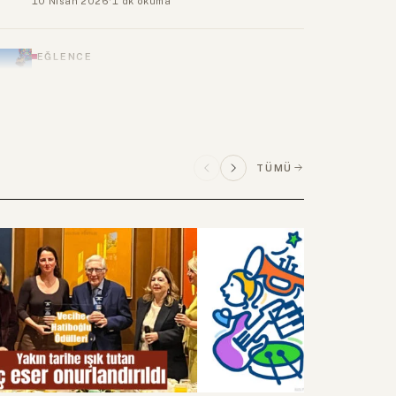
27 Mart 2026
·
7 dk okuma
BİLİM
Ispanak yersek Temel Reis kadar güçlü
olur muyuz?
25 Mart 2026
·
1 dk okuma
TÜMÜ
KÜLTÜR
Cimon ve Pero tablosunun hikayesi
24 Mart 2026
·
1 dk okuma
BİLİM
Dişler neden çürür?
24 Mart 2026
·
1 dk okuma