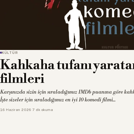
aha tufanı yaratan ko
eri
zin için sıraladığımız IMDb puanına göre kahkaha tufanı yar
çin sıraladığımız en iyi 10 komedi filmi…
6
·
7 dk okuma