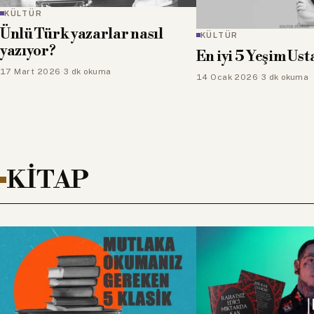
KÜLTÜR
Mutlaka izlenmes
KÜLTÜR
en iyi anime dizile
En iyi 5 Yeşim Ustaoğlu filmi
31 Ağustos 2025
·
4 dk oku
14 Ocak 2026
·
3 dk okuma
KİTAP