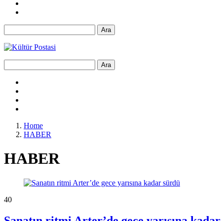
Ara
Ara
Home
HABER
HABER
4
0
Sanatın ritmi Arter’de gece yarısına kada