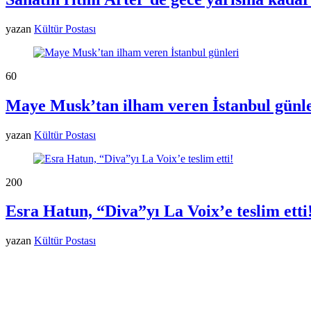
yazan
Kültür Postası
6
0
Maye Musk’tan ilham veren İstanbul günle
yazan
Kültür Postası
20
0
Esra Hatun, “Diva”yı La Voix’e teslim etti
yazan
Kültür Postası