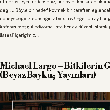
etmek isteyenlerdenseniz, her ay birkaç kitap okuma
değil… Böyle bir hedef koymak bir taraftan eğlenceli,
deneyeceğiniz edeceğiniz bir sınav! Eğer bu ay hang
kafanızı meşgul ediyorsa, işte her ay düzenli olarak 
listesi’ içeriğimiz…
Michael Largo – Bitkilerin G
(Beyaz Baykuş Yayınları)