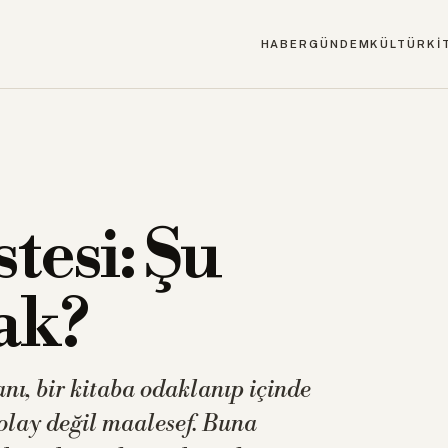
HABER
GÜNDEM
KÜLTÜR
Kİ
tesi: Şu
ak?
anı, bir kitaba odaklanıp içinde
kolay değil maalesef. Buna