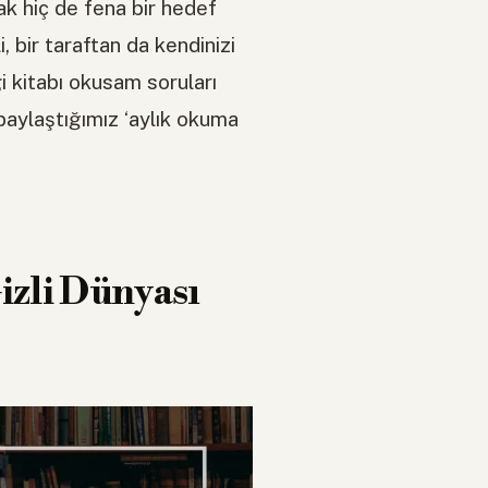
k hiç de fena bir hedef
 bir taraftan da kendinizi
i kitabı okusam soruları
paylaştığımız ‘aylık okuma
izli Dünyası