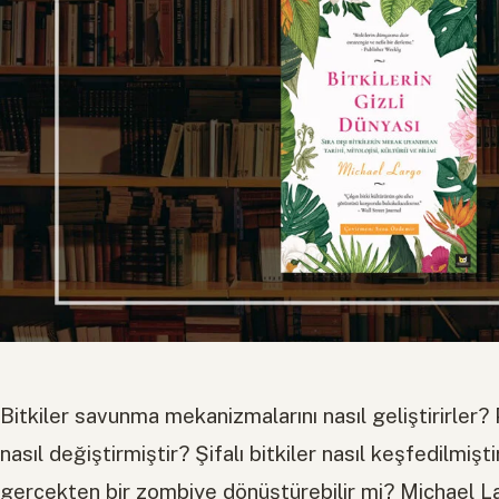
Bitkiler savunma mekanizmalarını nasıl geliştirirler? P
nasıl değiştirmiştir? Şifalı bitkiler nasıl keşfedilmişti
gerçekten bir zombiye dönüştürebilir mi? Michael Lar