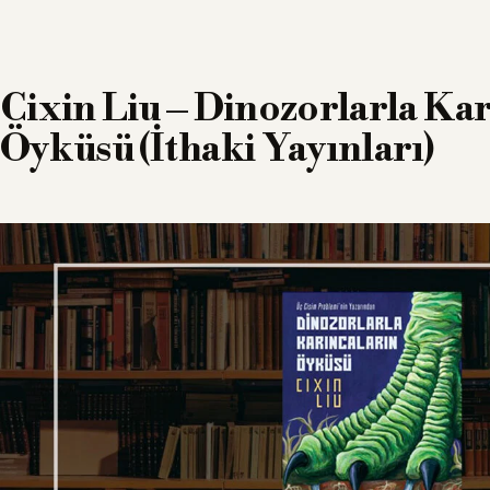
Cixin Liu – Dinozorlarla Ka
Öyküsü (İthaki Yayınları)