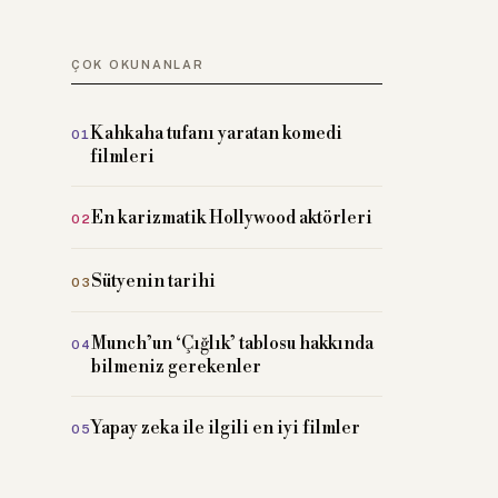
ÇOK OKUNANLAR
Kahkaha tufanı yaratan komedi
filmleri
En karizmatik Hollywood aktörleri
Sütyenin tarihi
Munch’un ‘Çığlık’ tablosu hakkında
bilmeniz gerekenler
Yapay zeka ile ilgili en iyi filmler