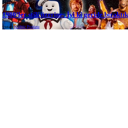
411
0
1980’ler stili üzerine: İyi ki geride bıraktık
yazan
Kültür Postası