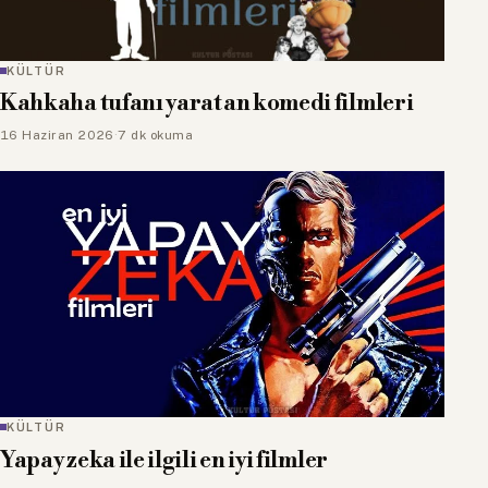
KÜLTÜR
Kahkaha tufanı yaratan komedi filmleri
16 Haziran 2026
·
7 dk okuma
KÜLTÜR
Yapay zeka ile ilgili en iyi filmler