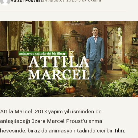
Kültür Postası
24 Ağustos 2025
·
3 dk okuma
Attila Marcel
, 2013 yapım yılı isminden de
anlaşılacağı üzere Marcel Proust’u anma
hevesinde, biraz da animasyon tadında cici bir
film
.