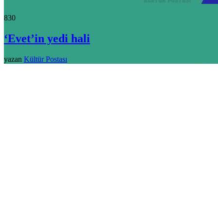
83
0
‘Evet’in yedi hali
yazan
Kültür Postası