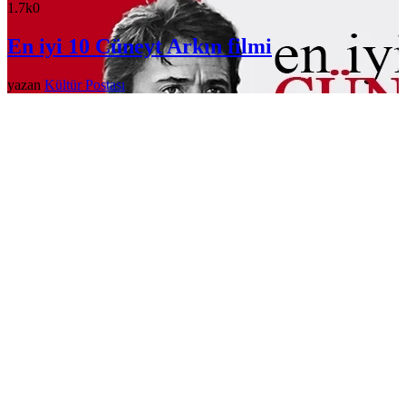
1.7k
0
En iyi 10 Cüneyt Arkın filmi
yazan
Kültür Postası