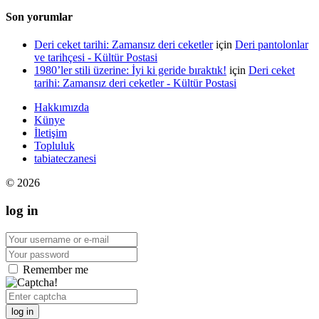
Son yorumlar
Deri ceket tarihi: Zamansız deri ceketler
için
Deri pantolonlar
ve tarihçesi - Kültür Postasi
1980’ler stili üzerine: İyi ki geride bıraktık!
için
Deri ceket
tarihi: Zamansız deri ceketler - Kültür Postasi
Hakkımızda
Künye
İletişim
Topluluk
tabiateczanesi
© 2026
log in
Remember me
log in