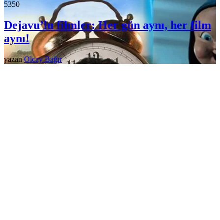
535
0
Dejavu’lu filmler: Her gün aynı, her film
aynı!
yazan
Olcay Bağır