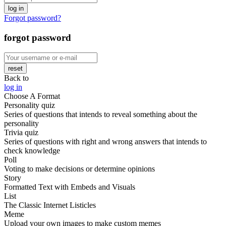
log in
Forgot password?
forgot password
reset
Back to
log in
Choose A Format
Personality quiz
Series of questions that intends to reveal something about the
personality
Trivia quiz
Series of questions with right and wrong answers that intends to
check knowledge
Poll
Voting to make decisions or determine opinions
Story
Formatted Text with Embeds and Visuals
List
The Classic Internet Listicles
Meme
Upload your own images to make custom memes