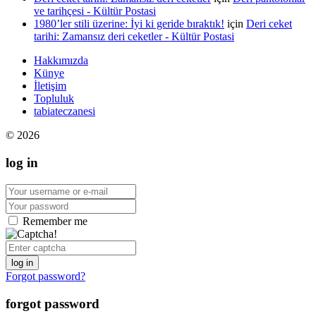
ve tarihçesi - Kültür Postasi
1980’ler stili üzerine: İyi ki geride bıraktık!
için
Deri ceket
tarihi: Zamansız deri ceketler - Kültür Postasi
Hakkımızda
Künye
İletişim
Topluluk
tabiateczanesi
© 2026
log in
Remember me
log in
Forgot password?
forgot password