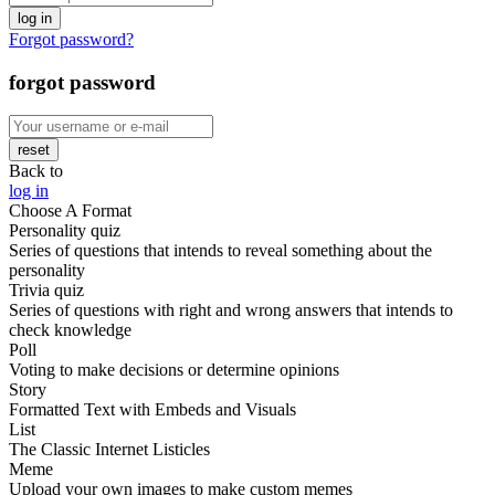
log in
Forgot password?
forgot password
reset
Back to
log in
Choose A Format
Personality quiz
Series of questions that intends to reveal something about the
personality
Trivia quiz
Series of questions with right and wrong answers that intends to
check knowledge
Poll
Voting to make decisions or determine opinions
Story
Formatted Text with Embeds and Visuals
List
The Classic Internet Listicles
Meme
Upload your own images to make custom memes