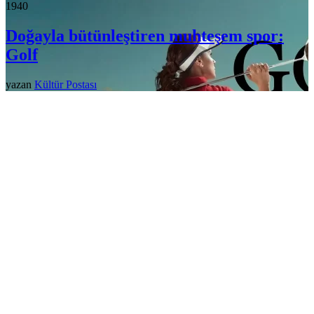
194
0
Doğayla bütünleştiren muhteşem spor:
Golf
yazan
Kültür Postası