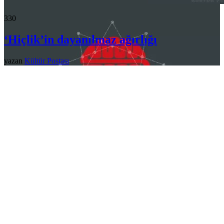
33
0
‘Hiçlik’in dayanılmaz ağırlığı
yazan
Kültür Postası