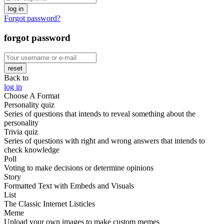
log in
Forgot password?
forgot password
reset
Back to
log in
Choose A Format
Personality quiz
Series of questions that intends to reveal something about the
personality
Trivia quiz
Series of questions with right and wrong answers that intends to
check knowledge
Poll
Voting to make decisions or determine opinions
Story
Formatted Text with Embeds and Visuals
List
The Classic Internet Listicles
Meme
Upload your own images to make custom memes