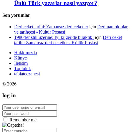
Ünlü Türk yazarlar nasıl yazıyor?
Son yorumlar
Deri ceket tarihi: Zamansız deri ceketler
için
Deri pantolonlar
ve tarihçesi - Kültür Postasi
1980’ler stili üzerine: İyi ki geride bıraktık!
için
Deri ceket
tarihi: Zamansız deri ceketler - Kültür Postasi
Hakkımızda
Künye
İletişim
Topluluk
tabiateczanesi
© 2026
log in
Remember me