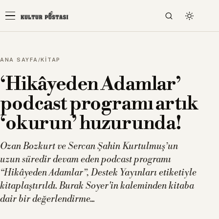
ANA SAYFA
/
KİTAP
‘Hikâyeden Adamlar’
podcast programı artık
‘okurun’ huzurunda!
Ozan Bozkurt ve Sercan Şahin Kurtulmuş’un
uzun süredir devam eden podcast programı
“Hikâyeden Adamlar”, Destek Yayınları etiketiyle
kitaplaştırıldı. Burak Soyer'in kaleminden kitaba
dair bir değerlendirme...