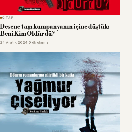
KİTAP
Desene tam kumpanyanın içine düştük:
Beni Kim Öldürdü?
24 Aralık 2024
·
5 dk okuma