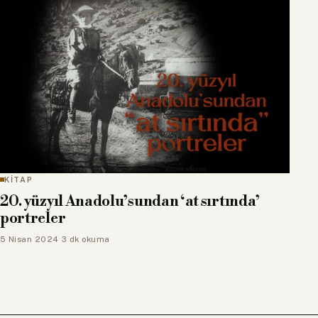
KİTAP
20. yüzyıl Anadolu’sundan ‘at sırtında’
portreler
5 Nisan 2024
·
3 dk okuma