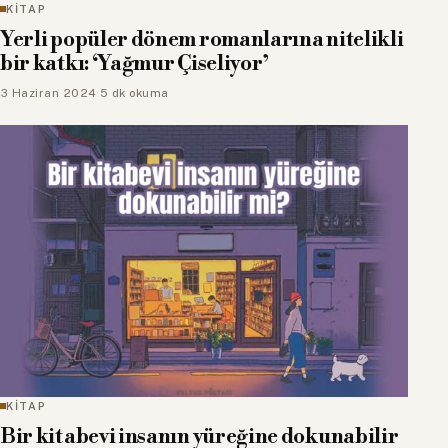
KİTAP
Yerli popüler dönem romanlarına nitelikli
bir katkı: ‘Yağmur Çiseliyor’
3 Haziran 2024
·
5 dk okuma
KİTAP
Bir kitabevi insanın yüreğine dokunabilir