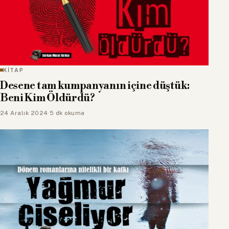
KİTAP
Desene tam kumpanyanın içine düştük:
Beni Kim Öldürdü?
24 Aralık 2024
·
5 dk okuma