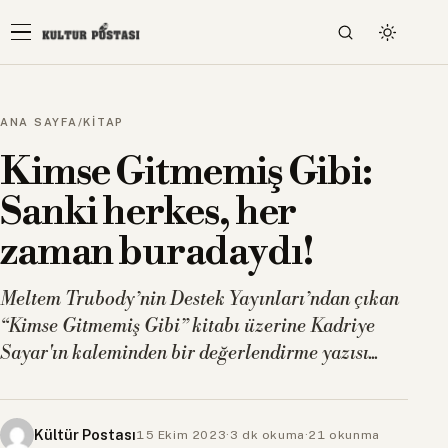
ANA SAYFA
/
KİTAP
Kimse Gitmemiş Gibi:
Sanki herkes, her
zaman buradaydı!
Meltem Trubody’nin Destek Yayınları’ndan çıkan
“Kimse Gitmemiş Gibi” kitabı üzerine Kadriye
Sayar'ın kaleminden bir değerlendirme yazısı...
Kültür Postası
15 Ekim 2023
·
3 dk okuma
·
21 okunma