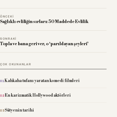
ÖNCEKI
Sağlıklı evliliğin sırları: 50 Maddede Evlilik
SONRAKI
Topla ve bana geri ver, o ‘parıldayan şeyleri’
ÇOK OKUNANLAR
Kahkaha tufanı yaratan komedi filmleri
En karizmatik Hollywood aktörleri
Sütyenin tarihi