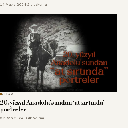
14 Mayıs 2024
·
2 dk okuma
KİTAP
20. yüzyıl Anadolu’sundan ‘at sırtında’
portreler
5 Nisan 2024
·
3 dk okuma