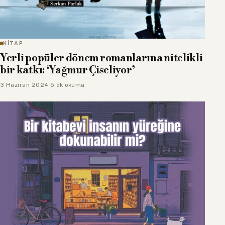
KİTAP
Yerli popüler dönem romanlarına nitelikli
bir katkı: ‘Yağmur Çiseliyor’
3 Haziran 2024
·
5 dk okuma