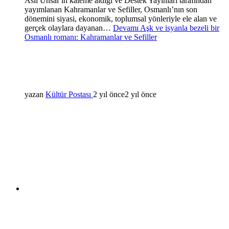
Asil Ünsal’ın kaleme aldığı ve Destek Yayınları tarafından
yayımlanan Kahramanlar ve Sefiller, Osmanlı’nın son
dönemini siyasi, ekonomik, toplumsal yönleriyle ele alan ve
gerçek olaylara dayanan…
Devamı
Aşk ve isyanla bezeli bir
Osmanlı romanı: Kahramanlar ve Sefiller
yazan
Kültür Postası
2 yıl önce
2 yıl önce