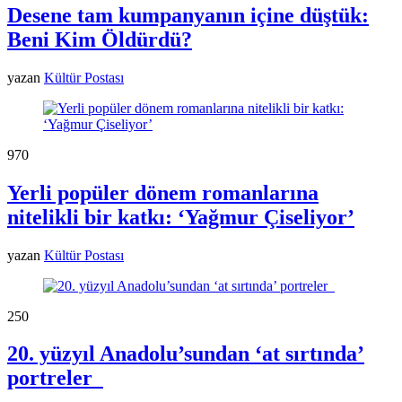
Desene tam kumpanyanın içine düştük:
Beni Kim Öldürdü?
yazan
Kültür Postası
97
0
Yerli popüler dönem romanlarına
nitelikli bir katkı: ‘Yağmur Çiseliyor’
yazan
Kültür Postası
25
0
20. yüzyıl Anadolu’sundan ‘at sırtında’
portreler