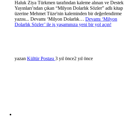
Haluk Ziya Türkmen tarafından kaleme alınan ve Destek
Yayınları’ndan çıkan “Milyon Dolarlık Sözler” adlı kitap
üzerine Mehmet Tüze'nin kaleminden bir değerlendirme
yazısı... Devamı ‘Milyon Dolarlık…
Devamı
‘Milyon
Dolarlık Sözler’ ile iş yaşamınıza yeni bir yol açın!
yazan
Kültür Postası
3 yıl önce
2 yıl önce