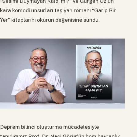
“Sesimi Duymayan Kaldı mı?” ve Gürgen Öz’ün
kara komedi unsurları taşıyan romanı “Garip Bir
Yer” kitaplarını okurun beğenisine sundu.
Deprem bilinci oluşturma mücadelesiyle
tanıdığımız Prof. Dr. Naci Görür’ün hem hayranlık