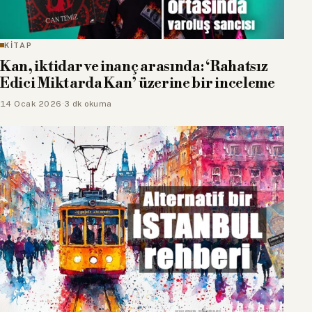
KİTAP
Kan, iktidar ve inanç arasında: ‘Rahatsız
Edici Miktarda Kan’ üzerine bir inceleme
14 Ocak 2026
·
3 dk okuma