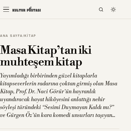
ANA SAYFA
/
KİTAP
Masa Kitap’tan iki
muhteşem kitap
Yayımladığı birbirinden güzel kitaplarla
kitapseverlerin radarına çoktan girmiş olan Masa
Kitap, Prof. Dr. Naci Görür’ün hayranlık
uyandıracak hayat hikâyesini anlattığı nehir
söyleşi türündeki “Sesimi Duymayan Kaldı mı?”
ve Gürgen Öz’ün kara komedi unsurları taşıyan…