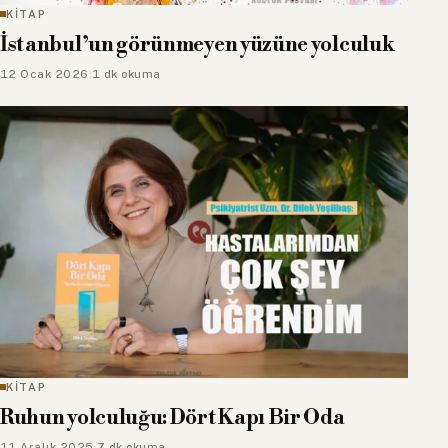
KİTAP
İstanbul’un görünmeyen yüzüne yolculuk
12 Ocak 2026
·
1 dk okuma
KİTAP
Ruhun yolculuğu: Dört Kapı Bir Oda
11 Aralık 2025
·
7 dk okuma