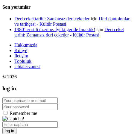
Son yorumlar
Deri ceket tarihi: Zamansız deri ceketler
için
Deri pantolonlar
ve tarihçesi - Kültür Postasi
1980’ler stili üzerine: İyi ki geride bıraktık!
için
Deri ceket
tarihi: Zamansız deri ceketler - Kültür Postasi
Hakkımızda
Künye
İletişim
Topluluk
tabiateczanesi
© 2026
log in
Remember me
log in