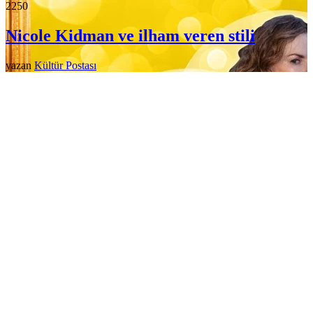
225
0
Nicole Kidman ve ilham veren stili
yazan
Kültür Postası