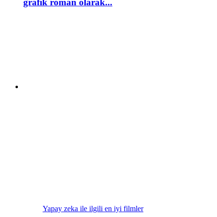
grafik roman olarak...
Yapay zeka ile ilgili en iyi filmler