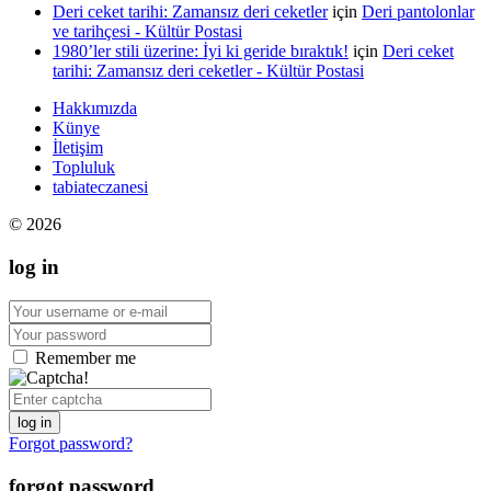
Deri ceket tarihi: Zamansız deri ceketler
için
Deri pantolonlar
ve tarihçesi - Kültür Postasi
1980’ler stili üzerine: İyi ki geride bıraktık!
için
Deri ceket
tarihi: Zamansız deri ceketler - Kültür Postasi
Hakkımızda
Künye
İletişim
Topluluk
tabiateczanesi
© 2026
log in
Remember me
log in
Forgot password?
forgot password