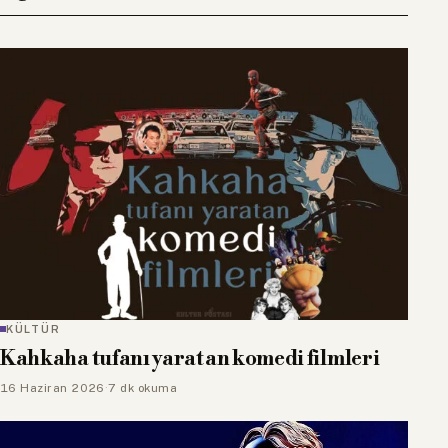
KÜLTÜR
Kahkaha tufanı yaratan komedi filmleri
16 Haziran 2026
·
7 dk okuma