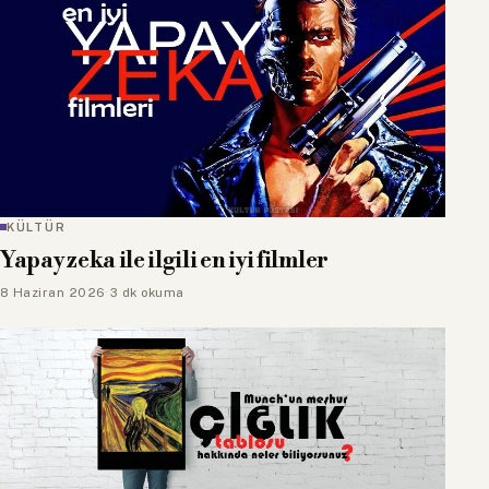
KÜLTÜR
Yapay zeka ile ilgili en iyi filmler
8 Haziran 2026
·
3 dk okuma