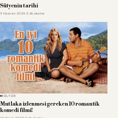
Sütyenin tarihi
3 Haziran 2026
·
2 dk okuma
KÜLTÜR
Mutlaka izlenmesi gereken 10 romantik
komedi filmi!
16 Nisan 2026
·
3 dk okuma