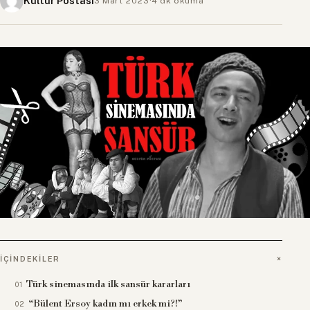
Kültür Postası
3 Mart 2023
·
4 dk okuma
İÇINDEKILER
Türk sinemasında ilk sansür kararları
“Bülent Ersoy kadın mı erkek mi?!”