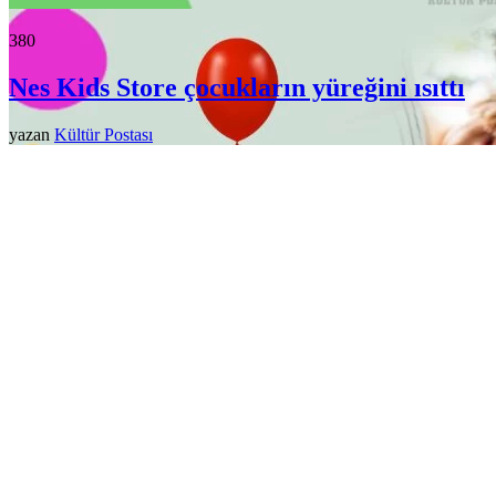
38
0
Nes Kids Store çocukların yüreğini ısıttı
yazan
Kültür Postası