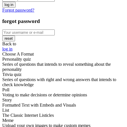
log in
Forgot password?
forgot password
reset
Back to
log in
Choose A Format
Personality quiz
Series of questions that intends to reveal something about the
personality
Trivia quiz
Series of questions with right and wrong answers that intends to
check knowledge
Poll
Voting to make decisions or determine opinions
Story
Formatted Text with Embeds and Visuals
List
The Classic Internet Listicles
Meme
Upload your own images to make custom memes