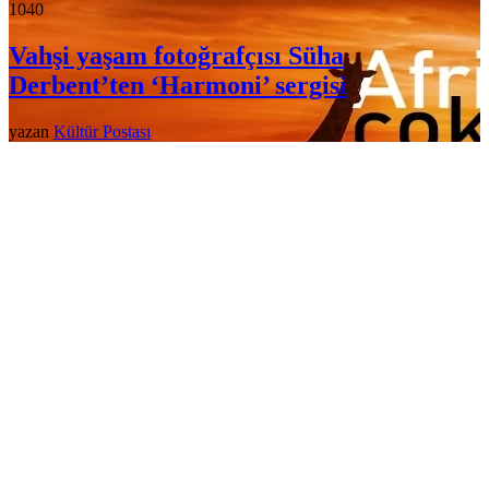
104
0
Vahşi yaşam fotoğrafçısı Süha
Derbent’ten ‘Harmoni’ sergisi
yazan
Kültür Postası