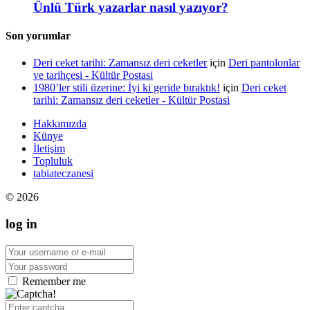
Ünlü Türk yazarlar nasıl yazıyor?
Son yorumlar
Deri ceket tarihi: Zamansız deri ceketler
için
Deri pantolonlar
ve tarihçesi - Kültür Postasi
1980’ler stili üzerine: İyi ki geride bıraktık!
için
Deri ceket
tarihi: Zamansız deri ceketler - Kültür Postasi
Hakkımızda
Künye
İletişim
Topluluk
tabiateczanesi
© 2026
log in
Remember me