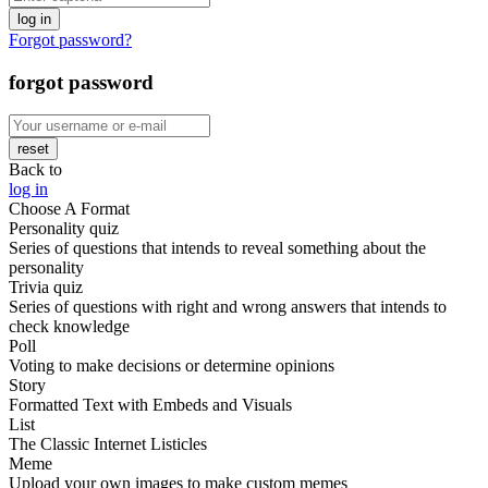
log in
Forgot password?
forgot password
reset
Back to
log in
Choose A Format
Personality quiz
Series of questions that intends to reveal something about the
personality
Trivia quiz
Series of questions with right and wrong answers that intends to
check knowledge
Poll
Voting to make decisions or determine opinions
Story
Formatted Text with Embeds and Visuals
List
The Classic Internet Listicles
Meme
Upload your own images to make custom memes