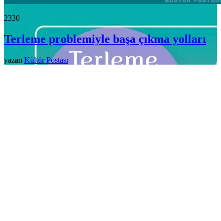
233
0
Terleme problemiyle başa çıkma yolları
yazan
Kültür Postası