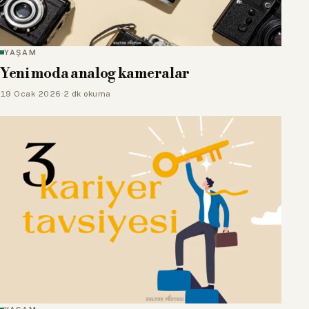
YAŞAM
Yeni moda analog kameralar
19 Ocak 2026
·
2 dk okuma