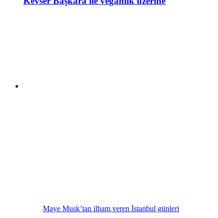
Kevser Başkara ile veganlık üzerine
Maye Musk’tan ilham veren İstanbul günleri