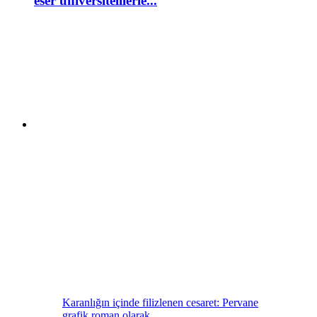
eser üniversitelilerle...
Karanlığın içinde filizlenen cesaret: Pervane
grafik roman olarak...