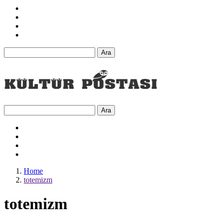
Ara
Ara
Home
totemizm
totemizm