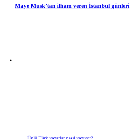
Maye Musk’tan ilham veren İstanbul günleri
Ünlü Türk yazarlar nasıl yazıyor?