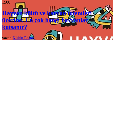
150
0
Hayvan kültü ve hayvan totemleri
üzerine: En çok hangi hayvanlar
kutsanır?
yazan
Kültür Postası