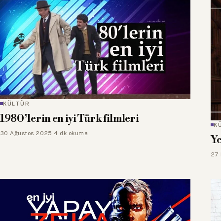
KÜLTÜR
1980’lerin en iyi Türk filmleri
K
30 Ağustos 2025
·
4 dk okuma
Ye
27 