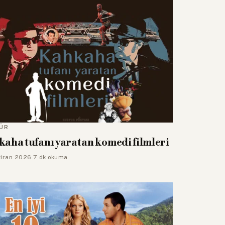
ÜR
aha tufanı yaratan komedi filmleri
iran 2026
·
7 dk okuma