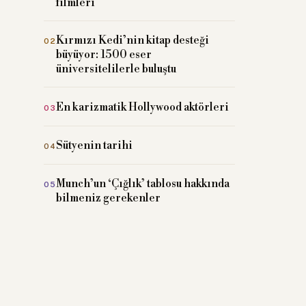
filmleri
Kırmızı Kedi’nin kitap desteği
büyüyor: 1500 eser
üniversitelilerle buluştu
En karizmatik Hollywood aktörleri
Sütyenin tarihi
Munch’un ‘Çığlık’ tablosu hakkında
bilmeniz gerekenler