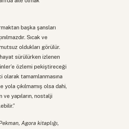
am’da aile olmak
urmaktan başka şansları
çınılmazdır. Sıcak ve
mutsuz oldukları görülür.
r hayat sürülürken izlenen
günler’e özlemi pekiştireceği
çici olarak tamamlanmasına
e yola çıkılmamış olsa dahi,
e yapıların, nostalji
bilir.”
Pekman, Agora kitaplığı,