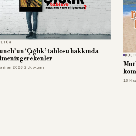
ÜLTÜR
nch’un ‘Çığlık’ tablosu hakkında
KÜLT
lmeniz gerekenler
Mutl
aziran 2026
·
2 dk okuma
kome
16 Nis