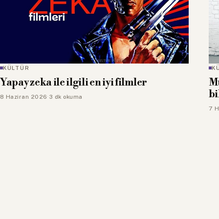
KÜLTÜR
K
Yapay zeka ile ilgili en iyi filmler
Mu
bi
8 Haziran 2026
·
3 dk okuma
7 H