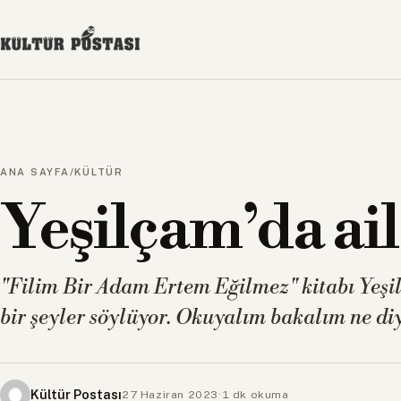
ANA SAYFA
/
KÜLTÜR
Yeşilçam’da ai
"Filim Bir Adam Ertem Eğilmez" kitabı Yeş
bir şeyler söylüyor. Okuyalım bakalım ne di
Kültür Postası
27 Haziran 2023
·
1 dk okuma