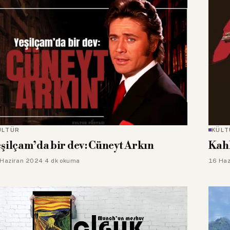
ÜLTÜR
KÜLT
şilçam’da bir dev: Cüneyt Arkın
Kahk
Haziran 2024
·
4 dk okuma
16 Haz