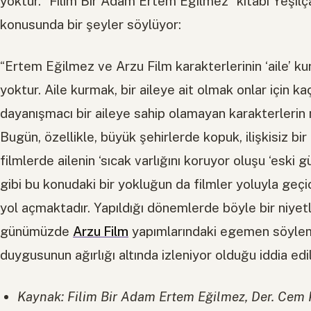
yoktur. “Filim Bir Adam Ertem Eğilmez” kitabı Yeşilç
konusunda bir şeyler söylüyor:
“Ertem Eğilmez ve Arzu Film karakterlerinin ‘aile’ k
yoktur. Aile kurmak, bir aileye ait olmak onlar için ka
dayanışmacı bir aileye sahip olamayan karakterlerin 
Bugün, özellikle, büyük şehirlerde kopuk, ilişkisiz bi
filmlerde ailenin ‘sıcak varlığını koruyor oluşu ‘eski 
gibi bu konudaki bir yokluğun da filmler yoluyla ge
yol açmaktadır. Yapıldığı dönemlerde böyle bir niyetl
günümüzde
Arzu Film
yapımlarındaki egemen söylem v
duygusunun ağırlığı altında izleniyor olduğu iddia edile
Kaynak: Filim Bir Adam Ertem Eğilmez, Der. Cem 