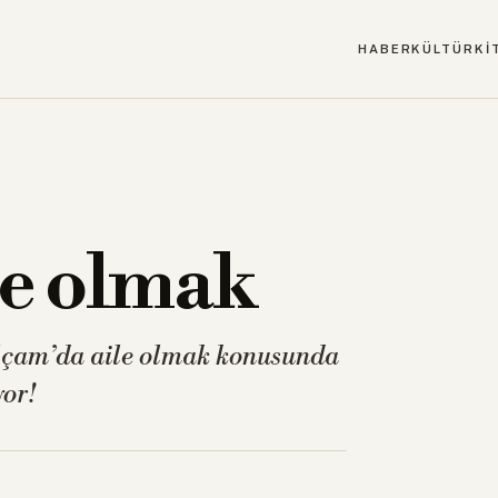
HABER
KÜLTÜR
Kİ
le olmak
ilçam’da aile olmak konusunda
yor!