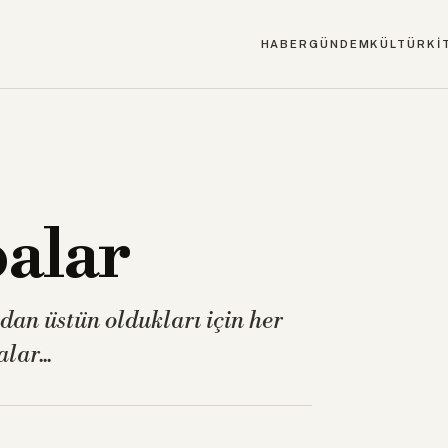
HABER
GÜNDEM
KÜLTÜR
Kİ
balar
dan üstün oldukları için her
lar...