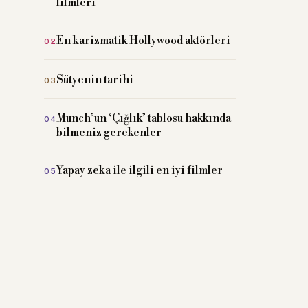
filmleri
En karizmatik Hollywood aktörleri
Sütyenin tarihi
Munch’un ‘Çığlık’ tablosu hakkında
bilmeniz gerekenler
Yapay zeka ile ilgili en iyi filmler