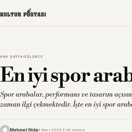
ANA SAYFA
/
EĞLENCE
En iyi spor ara
Spor arabalar, performans ve tasarım açısın
zaman ilgi çekmektedir. İşte en iyi spor araba
Mehmet Nida
9 Mart 2023
·
2 dk okuma