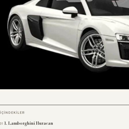
İÇINDEKILER
1. Lamborghini Huracan