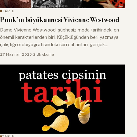
TARİH
Punk’ın büyükannesi Vivienne Westwood
Dame Vivienne Westwood, şüphesiz moda tarihindeki en
önemli karakterlerden biri. Küçüklüğünden beri yazmaya
çalıştığı otobiyografisindeki sürreal anıları, gerçek
olmayacak kadar…
17 Haziran 2025
·
2 dk okuma
TARİH