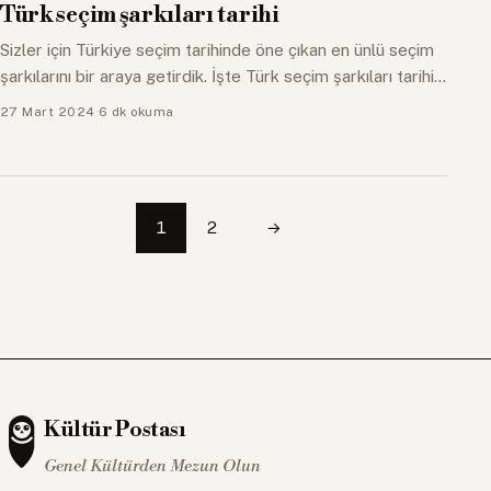
Türk seçim şarkıları tarihi
Sizler için Türkiye seçim tarihinde öne çıkan en ünlü seçim
şarkılarını bir araya getirdik. İşte Türk seçim şarkıları tarihi...
27 Mart 2024
·
6 dk okuma
Sonraki
1
2
→
Kültür Postası
Genel Kültürden Mezun Olun