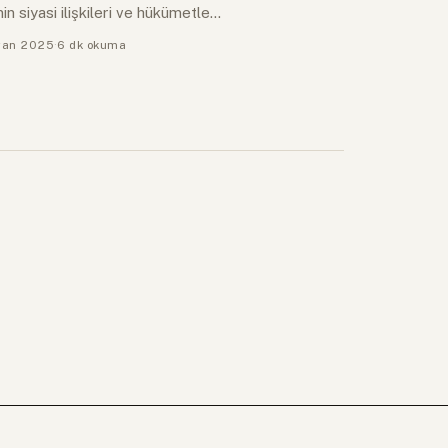
nin siyasi ilişkileri ve hükümetle…
ran 2025
·
6 dk okuma