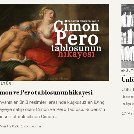
KÜLT
Ünlü
ÜLTÜR
Ünlü T
mon ve Pero tablosunun hikayesi
deneme
yanın en ünlü resimleri arasında kuşkusuz en ilginç
ediyor
ayeye sahip olanı Cimon ve Pero tablosu. Rubens'in
17 Ma
eseri olarak bilinen Cimon…
 Mart 2026
·
1 dk okuma