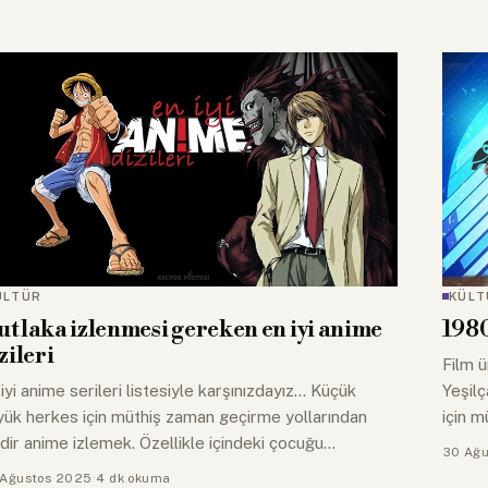
ÜLTÜR
KÜLT
tlaka izlenmesi gereken en iyi anime
1980
zileri
Film ü
iyi anime serileri listesiyle karşınızdayız... Küçük
Yeşilç
yük herkes için müthiş zaman geçirme yollarından
için mü
idir anime izlemek. Özellikle içindeki çocuğu…
30 Ağu
Ağustos 2025
·
4 dk okuma