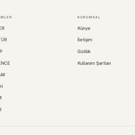
ÜMLER
KURUMSAL
ER
Künye
TÜR
İletişim
P
Gizlilik
ENCE
Kullanım Şartları
AM
İH
M
R