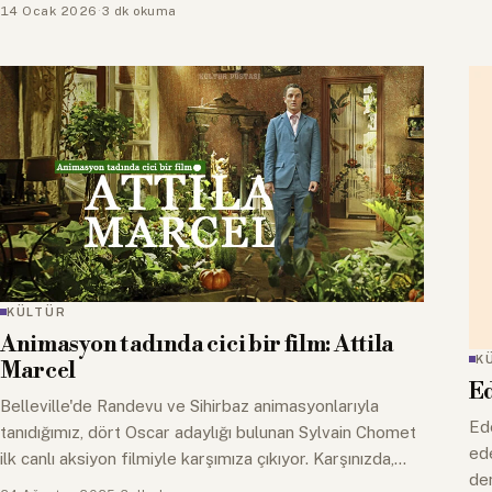
14 Ocak 2026
·
3 dk okuma
KÜLTÜR
Animasyon tadında cici bir film: Attila
K
Marcel
Ed
Belleville'de Randevu ve Sihirbaz animasyonlarıyla
Ede
tanıdığımız, dört Oscar adaylığı bulunan Sylvain Chomet
ede
ilk canlı aksiyon filmiyle karşımıza çıkıyor. Karşınızda,
den
Attila…