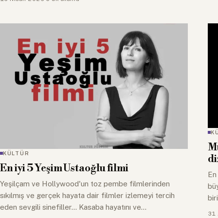
K
Mu
KÜLTÜR
di
En iyi 5 Yeşim Ustaoğlu filmi
En 
Yeşilçam ve Hollywood'un toz pembe filmlerinden
bü
sıkılmış ve gerçek hayata dair filmler izlemeyi tercih
bir
eden sevgili sinefiller... Kasaba hayatını ve…
31 