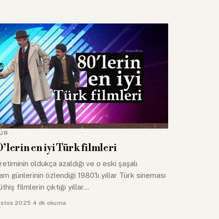
ÜR
’lerin en iyi Türk filmleri
retiminin oldukça azaldığı ve o eski şaşalı
am günlerinin özlendiği 1980'lı yıllar Türk sineması
thiş filmlerin çıktığı yıllar…
stos 2025
·
4 dk okuma