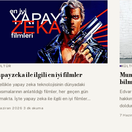
ÜLTÜR
KÜLT
pay zeka ile ilgili en iyi filmler
Munc
bilm
llikle yapay zeka teknolojisinin dünyadaki
sımalarının anlatıldığı filmler, her geçen gün
Edvard
makta. İşte yapay zeka ile ilgili en iyi filmler…
hakkın
doldur
aziran 2026
·
3 dk okuma
7 Hazi