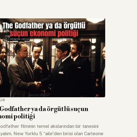
ÜR
Godfather ya da örgütlü suçun
omi politiği
dfather filminin temel akslarından bir tanesini
ayalım. New Yorklu 5 “aile”den birisi olan Carleone