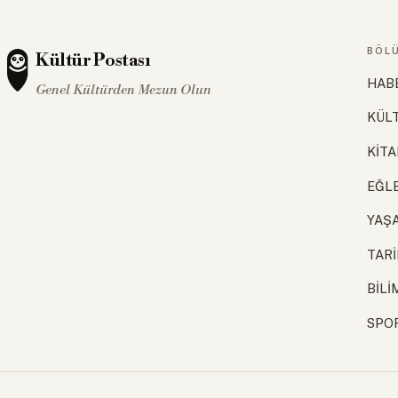
BÖL
Kültür Postası
HAB
Genel Kültürden Mezun Olun
KÜL
KİTA
EĞL
YAŞ
TAR
BİLİ
SPO