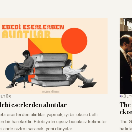
ÜLTÜR
KÜLT
ebi eserlerden alıntılar
The 
ekon
bi eserlerden alıntılar yapmak, iyi bir okuru belli
n bir harekettir. Edebiyatın uçsuz bucaksız kelimeler
The Go
izinde sizleri saracak, yeni dünyalar…
hatırl