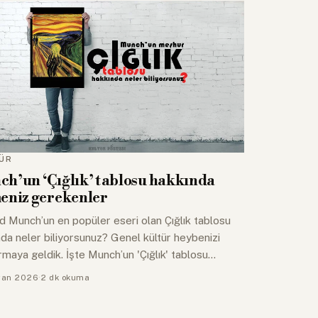
ÜR
h’un ‘Çığlık’ tablosu hakkında
eniz gerekenler
 Munch’un en popüler eseri olan Çığlık tablosu
da neler biliyorsunuz? Genel kültür heybenizi
maya geldik. İşte Munch’un 'Çığlık' tablosu…
ran 2026
·
2 dk okuma