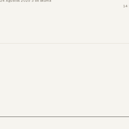
24 Ağustos 2025
·
3 dk okuma
14 