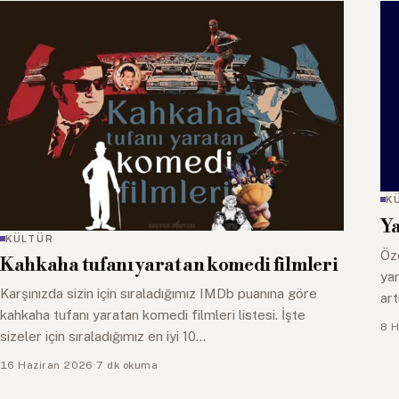
K
Ya
KÜLTÜR
Öze
Kahkaha tufanı yaratan komedi filmleri
yan
Karşınızda sizin için sıraladığımız IMDb puanına göre
art
kahkaha tufanı yaratan komedi filmleri listesi. İşte
8 H
sizeler için sıraladığımız en iyi 10…
16 Haziran 2026
·
7 dk okuma