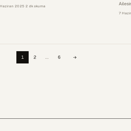
Ailesi
Haziran 2025
·
2 dk okuma
7 Hazi
Sonraki
1
2
…
6
→