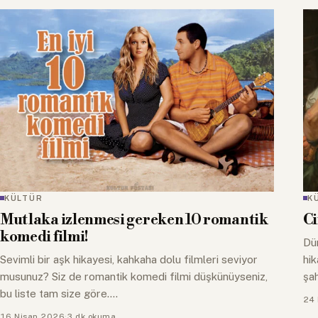
KÜLTÜR
K
Mutlaka izlenmesi gereken 10 romantik
Ci
komedi filmi!
Dün
Sevimli bir aşk hikayesi, kahkaha dolu filmleri seviyor
hik
musunuz? Siz de romantik komedi filmi düşkünüyseniz,
şah
bu liste tam size göre.…
24
16 Nisan 2026
·
3 dk okuma