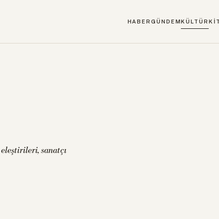
HABER
GÜNDEM
KÜLTÜR
Kİ
leştirileri, sanatçı