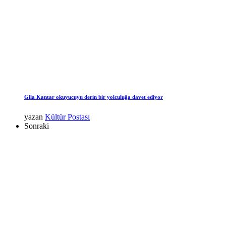
Gila Kantar okuyucuyu derin bir yolculuğa davet ediyor
yazan
Kültür Postası
Sonraki