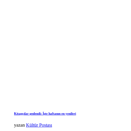
Kitapçılar şenlendi: İşte haftanın en yenileri
yazan
Kültür Postası