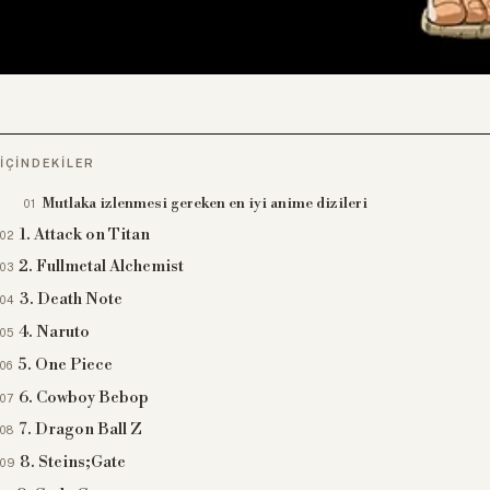
İÇINDEKILER
Mutlaka izlenmesi gereken en iyi anime dizileri
1. Attack on Titan
2. Fullmetal Alchemist
3. Death Note
4. Naruto
5. One Piece
6. Cowboy Bebop
7. Dragon Ball Z
8. Steins;Gate