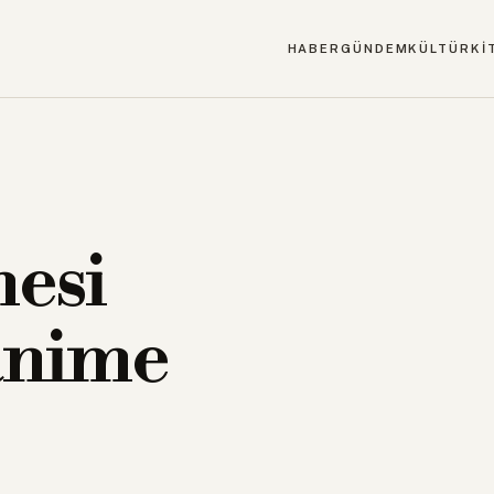
HABER
GÜNDEM
KÜLTÜR
Kİ
esi
 anime