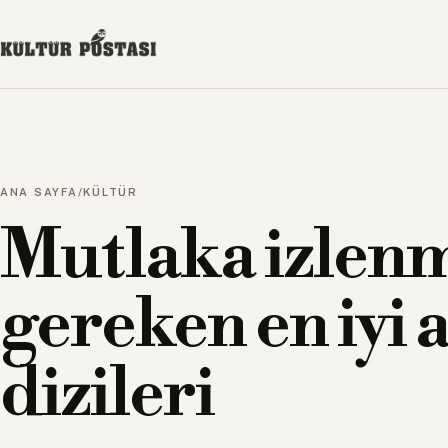
ANA SAYFA
/
KÜLTÜR
Mutlaka izlenm
gereken en iyi
dizileri