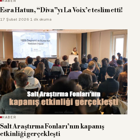
HABER
Esra Hatun, “Diva”yı La Voix’e teslim etti!
17 Şubat 2026
·
1 dk okuma
HABER
Salt Araştırma Fonları’nın kapanış
etkinliği gerçekleşti