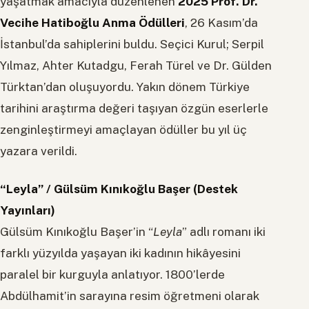
yaşatmak amacıyla düzenlenen
2025 Prof. Dr.
Vecihe Hatiboğlu Anma Ödülleri
, 26 Kasım’da
İstanbul’da sahiplerini buldu. Seçici Kurul; Serpil
Yılmaz, Ahter Kutadgu, Ferah Türel ve Dr. Gülden
Türktan’dan oluşuyordu. Yakın dönem Türkiye
tarihini araştırma değeri taşıyan özgün eserlerle
zenginleştirmeyi amaçlayan ödüller bu yıl üç
yazara verildi.
“Leyla” / Gülsüm Kınıkoğlu Başer (Destek
Yayınları)
Gülsüm Kınıkoğlu Başer’in “
Leyla
” adlı romanı iki
farklı yüzyılda yaşayan iki kadının hikâyesini
paralel bir kurguyla anlatıyor. 1800’lerde
Abdülhamit’in sarayına resim öğretmeni olarak