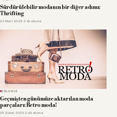
Sürdürülebilir modanın bir diğer adımı:
Thrifting
23 Mart 2025
·
3 dk okuma
EĞLENCE
Geçmişten günümüze aktarılan moda
parçaları: Retro moda!
25 Şubat 2025
·
2 dk okuma