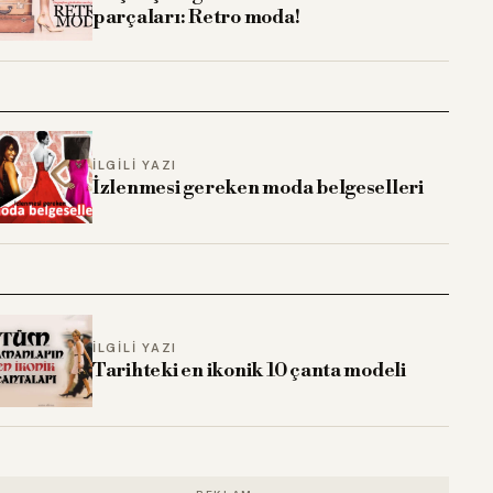
parçaları: Retro moda!
İLGILI YAZI
İzlenmesi gereken moda belgeselleri
İLGILI YAZI
Tarihteki en ikonik 10 çanta modeli