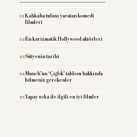
Kahkaha tufanı yaratan komedi
filmleri
En karizmatik Hollywood aktörleri
Sütyenin tarihi
Munch’un ‘Çığlık’ tablosu hakkında
bilmeniz gerekenler
Yapay zeka ile ilgili en iyi filmler