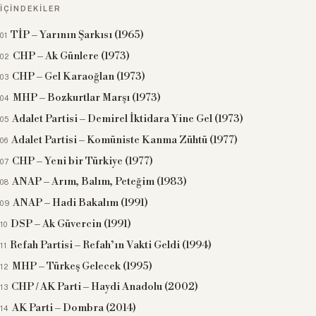
İÇINDEKILER
TİP – Yarının Şarkısı (1965)
CHP – Ak Günlere (1973)
CHP – Gel Karaoğlan (1973)
MHP – Bozkurtlar Marşı (1973)
Adalet Partisi – Demirel İktidara Yine Gel (1973)
Adalet Partisi – Komüniste Kanma Zühtü (1977)
CHP – Yeni bir Türkiye (1977)
ANAP – Arım, Balım, Peteğim (1983)
ANAP – Hadi Bakalım (1991)
DSP – Ak Güvercin (1991)
Refah Partisi – Refah’ın Vakti Geldi (1994)
MHP – Türkeş Gelecek (1995)
CHP / AK Parti – Haydi Anadolu (2002)
AK Parti – Dombra (2014)