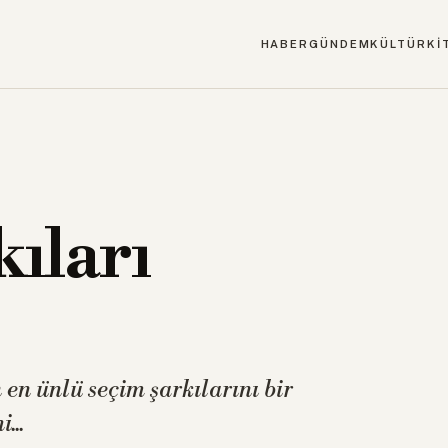
HABER
GÜNDEM
KÜLTÜR
Kİ
kıları
 en ünlü seçim şarkılarını bir
...