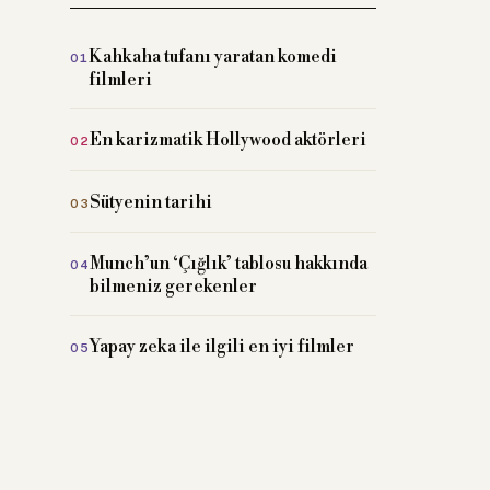
Kahkaha tufanı yaratan komedi
filmleri
En karizmatik Hollywood aktörleri
Sütyenin tarihi
Munch’un ‘Çığlık’ tablosu hakkında
bilmeniz gerekenler
Yapay zeka ile ilgili en iyi filmler