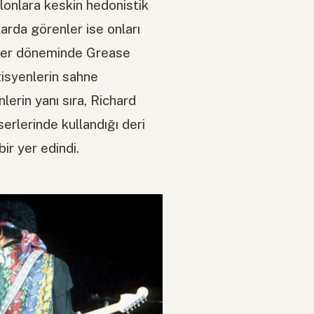
olonlara keskin hedonistik
larda görenler ise onları
0’ler döneminde Grease
syenlerin sahne
nlerin yanı sıra, Richard
erlerinde kullandığı deri
ir yer edindi.