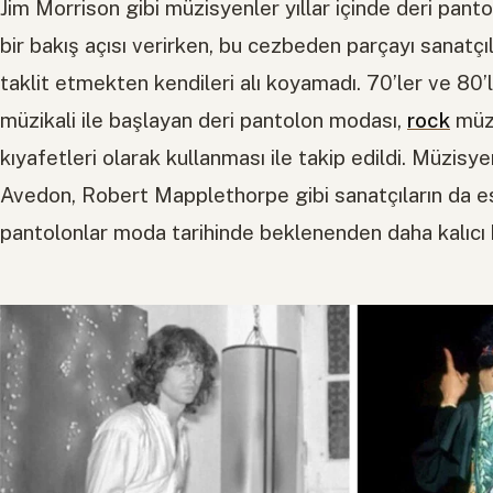
Jim Morrison gibi müzisyenler yıllar içinde deri pant
bir bakış açısı verirken, bu cezbeden parçayı sanatçı
taklit etmekten kendileri alı koyamadı. 70’ler ve 8
müzikali ile başlayan deri pantolon modası,
rock
müzi
kıyafetleri olarak kullanması ile takip edildi. Müzisye
Avedon, Robert Mapplethorpe gibi sanatçıların da es
pantolonlar moda tarihinde beklenenden daha kalıcı b