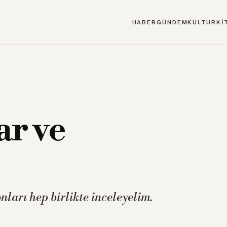
HABER
GÜNDEM
KÜLTÜR
Kİ
ar ve
ları hep birlikte inceleyelim.