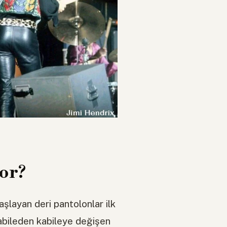
yor?
layan deri pantolonlar ilk
Kabileden kabileye değişen