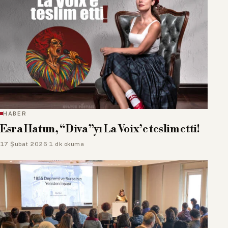
HABER
Esra Hatun, “Diva”yı La Voix’e teslim etti!
17 Şubat 2026
·
1 dk okuma