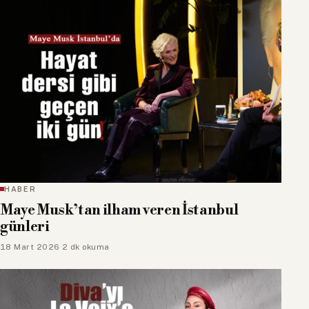
HABER
Maye Musk’tan ilham veren İstanbul
günleri
18 Mart 2026
·
2 dk okuma