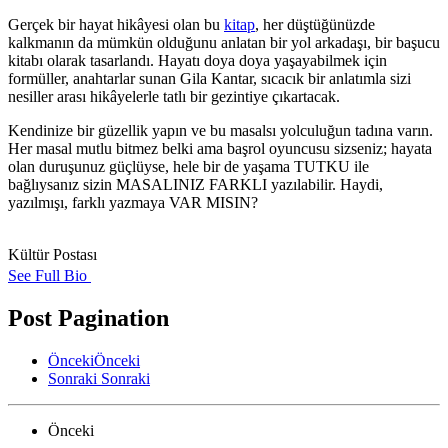
Gerçek bir hayat hikâyesi olan bu
kitap
, her düştüğünüzde
kalkmanın da mümkün olduğunu anlatan bir yol arkadaşı, bir başucu
kitabı olarak tasarlandı. Hayatı doya doya yaşayabilmek için
formüller, anahtarlar sunan Gila Kantar, sıcacık bir anlatımla sizi
nesiller arası hikâyelerle tatlı bir gezintiye çıkartacak.
Kendinize bir güzellik yapın ve bu masalsı yolculuğun tadına varın.
Her masal mutlu bitmez belki ama başrol oyuncusu sizseniz; hayata
olan duruşunuz güçlüyse, hele bir de yaşama TUTKU ile
bağlıysanız sizin MASALINIZ FARKLI yazılabilir. Haydi,
yazılmışı, farklı yazmaya VAR MISIN?
Kültür Postası
See Full Bio
Post Pagination
Önceki
Önceki
Sonraki
Sonraki
Önceki