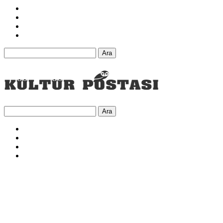
Ara
Ara