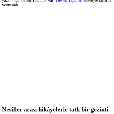
yazar. “İçimde Bir Yolculuk Var”
Destek Yayınları
etiketiyle raflarda
yerini aldı.
Nesiller arası hikâyelerle tatlı bir gezinti