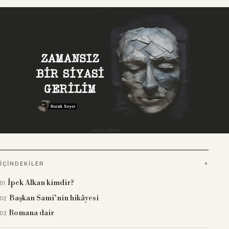
İÇINDEKILER
İpek Alkan kimdir?
Başkan Sami’nin hikâyesi
Romana dair