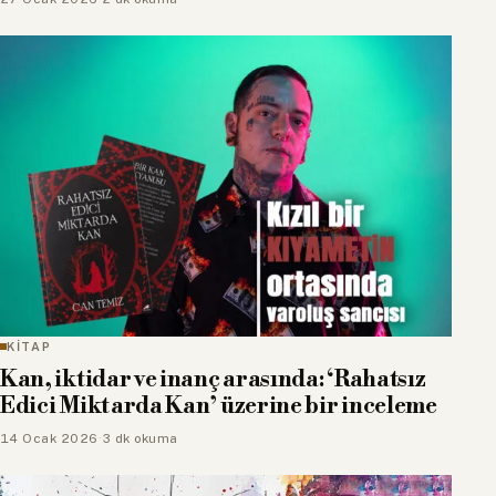
KİTAP
Kan, iktidar ve inanç arasında: ‘Rahatsız
Edici Miktarda Kan’ üzerine bir inceleme
14 Ocak 2026
·
3 dk okuma