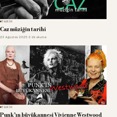
TARİH
Caz müziğin tarihi
23 Ağustos 2025
·
2 dk okuma
TARİH
Punk’ın büyükannesi Vivienne Westwood