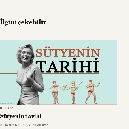
İlgini çekebilir
TARİH
Sütyenin tarihi
3 Haziran 2026
·
2 dk okuma