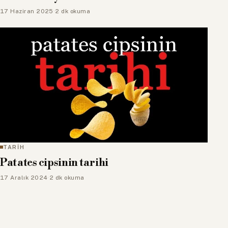
17 Haziran 2025
·
2 dk okuma
TARİH
Patates cipsinin tarihi
17 Aralık 2024
·
2 dk okuma