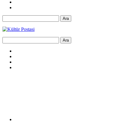
Ara
Ara