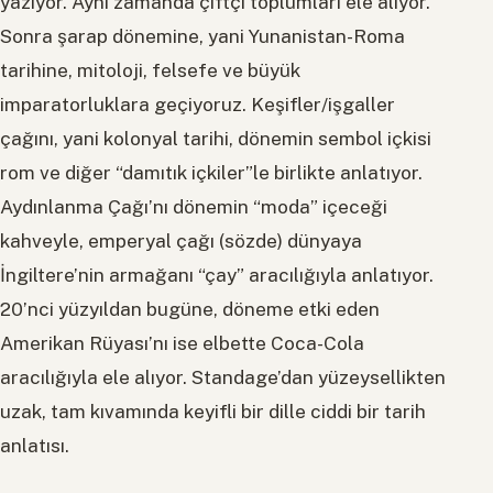
yazıyor. Aynı zamanda çiftçi toplumları ele alıyor.
Sonra şarap dönemine, yani Yunanistan-Roma
tarihine, mitoloji, felsefe ve büyük
imparatorluklara geçiyoruz. Keşifler/işgaller
çağını, yani kolonyal tarihi, dönemin sembol içkisi
rom ve diğer “damıtık içkiler”le birlikte anlatıyor.
Aydınlanma Çağı’nı dönemin “moda” içeceği
kahveyle, emperyal çağı (sözde) dünyaya
İngiltere’nin armağanı “çay” aracılığıyla anlatıyor.
20’nci yüzyıldan bugüne, döneme etki eden
Amerikan Rüyası’nı ise elbette Coca-Cola
aracılığıyla ele alıyor. Standage’dan yüzeysellikten
uzak, tam kıvamında keyifli bir dille ciddi bir tarih
anlatısı.