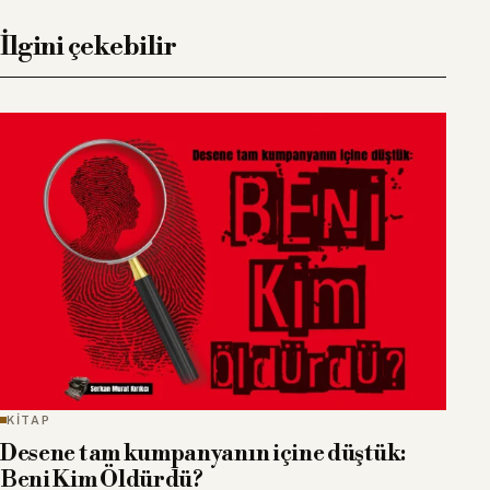
İlgini çekebilir
KİTAP
Desene tam kumpanyanın içine düştük:
Beni Kim Öldürdü?