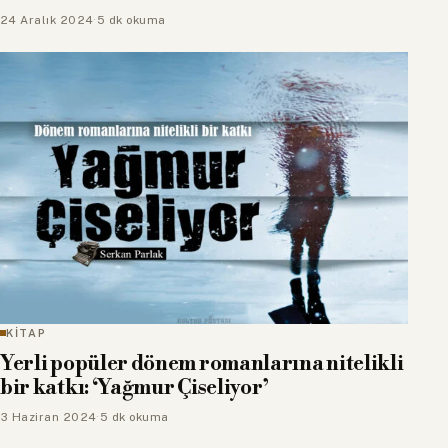
24 Aralık 2024
·
5 dk okuma
KİTAP
Yerli popüler dönem romanlarına nitelikli
bir katkı: ‘Yağmur Çiseliyor’
3 Haziran 2024
·
5 dk okuma