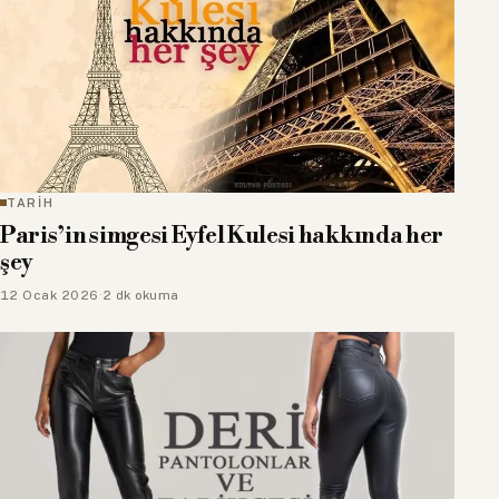
TARİH
Paris’in simgesi Eyfel Kulesi hakkında her
şey
12 Ocak 2026
·
2 dk okuma