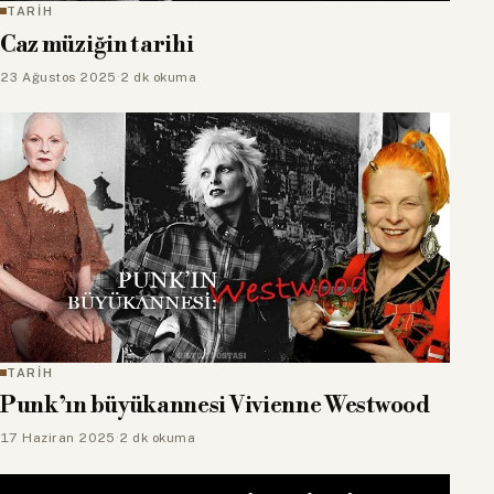
TARİH
Caz müziğin tarihi
23 Ağustos 2025
·
2 dk okuma
TARİH
Punk’ın büyükannesi Vivienne Westwood
17 Haziran 2025
·
2 dk okuma