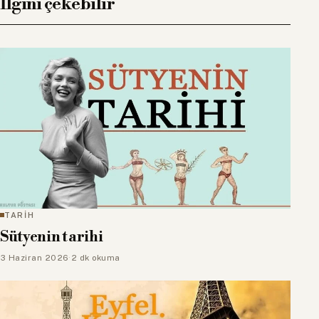
İlgini çekebilir
TARİH
Sütyenin tarihi
3 Haziran 2026
·
2 dk okuma