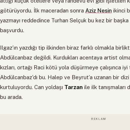
attığı küçük otellere veya randevu evi gibi işletilen 
götürüyordu. İlk maceradan sonra
Aziz Nesin
ikinci 
yazmayı reddedince Turhan Selçuk bu kez bir başka
başvurdu.
Ilgaz’ın yazdığı tip ilkinden biraz farklı olmakla birli
Abdülcanbaz değildi. Kurdukları acentaya artist olm
kızları, ortağı Raci kötü yola düşürmeye çalışınca iyi
Abdülcanbaz’dı bu. Halep ve Beyrut’a uzanan bir diz
kurtuluyordu. Can yoldaşı
Tarzan
ile ilk tanışmalar
bu arada.