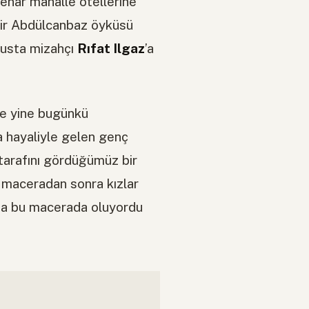
kenar mahalle otellerine
bir Abdülcanbaz öyküsü
 usta mizahçı
Rıfat Ilgaz
’a
kte yine bugünkü
a hayaliyle gelen genç
 tarafını gördüğümüz bir
i maceradan sonra kızlar
ı da bu macerada oluyordu