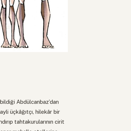
bildiği Abdülcanbaz’dan
yli üçkâğıtçı, hilekâr bir
dırıp tahtakurularının cirit