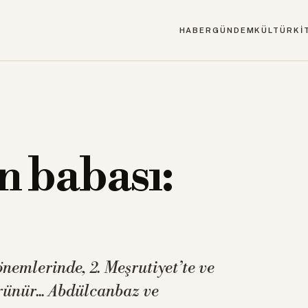
HABER
GÜNDEM
KÜLTÜR
Kİ
 babası:
emlerinde, 2. Meşrutiyet’te ve
ünür... Abdülcanbaz ve