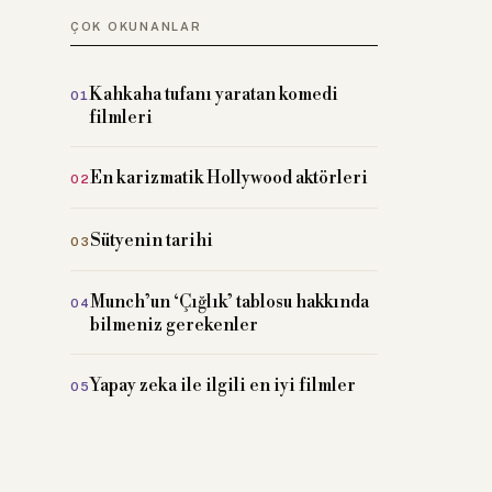
ÇOK OKUNANLAR
Kahkaha tufanı yaratan komedi
filmleri
En karizmatik Hollywood aktörleri
Sütyenin tarihi
Munch’un ‘Çığlık’ tablosu hakkında
bilmeniz gerekenler
Yapay zeka ile ilgili en iyi filmler