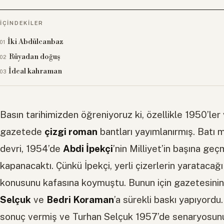
İÇINDEKILER
İki Abdülcanbaz
Rüyadan doğuş
İdeal kahraman
Basın tarihimizden öğreniyoruz ki, özellikle 1950’ler
gazetede
çizgi roman
bantları yayımlanırmış. Batı 
devri, 1954’de
Abdi İpekçi
’nin Milliyet’in başına ge
kapanacaktı. Çünkü İpekçi, yerli çizerlerin yaratacağ
konusunu kafasına koymuştu. Bunun için gazetesinin 
Selçuk
ve
Bedri Koraman
’a sürekli baskı yapıyordu. 
sonuç vermiş ve Turhan Selçuk 1957’de senaryosunu