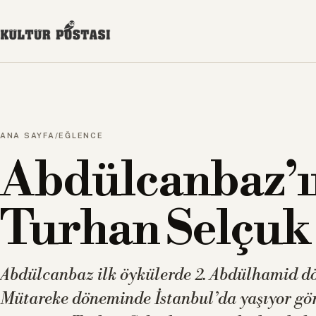
ANA SAYFA
/
EĞLENCE
Abdülcanbaz’ın
Turhan Selçuk
Abdülcanbaz ilk öykülerde 2. Abdülhamid dön
Mütareke döneminde İstanbul’da yaşıyor gör