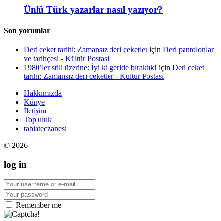
Ünlü Türk yazarlar nasıl yazıyor?
Son yorumlar
Deri ceket tarihi: Zamansız deri ceketler
için
Deri pantolonlar
ve tarihçesi - Kültür Postasi
1980’ler stili üzerine: İyi ki geride bıraktık!
için
Deri ceket
tarihi: Zamansız deri ceketler - Kültür Postasi
Hakkımızda
Künye
İletişim
Topluluk
tabiateczanesi
© 2026
log in
Remember me