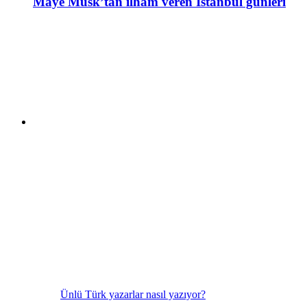
Maye Musk’tan ilham veren İstanbul günleri
Ünlü Türk yazarlar nasıl yazıyor?