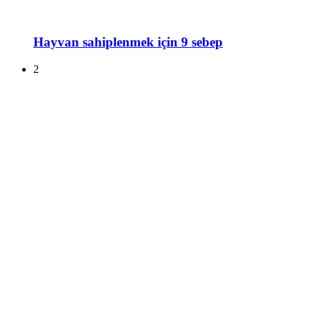
Hayvan sahiplenmek için 9 sebep
2