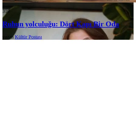
31
0
Ruhun yolculuğu: Dört Kapı Bir Oda
yazan
Kültür Postası