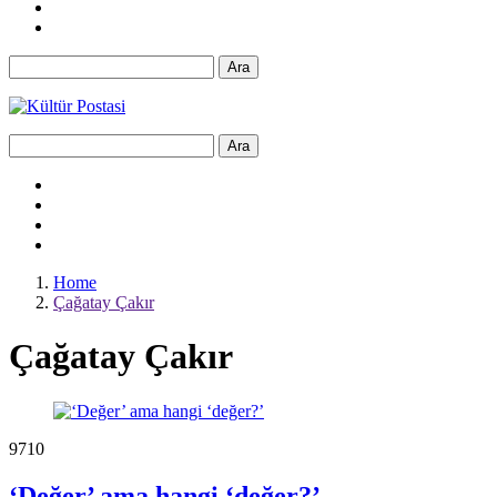
Ara
Ara
Home
Çağatay Çakır
Çağatay Çakır
971
0
‘Değer’ ama hangi ‘değer?’