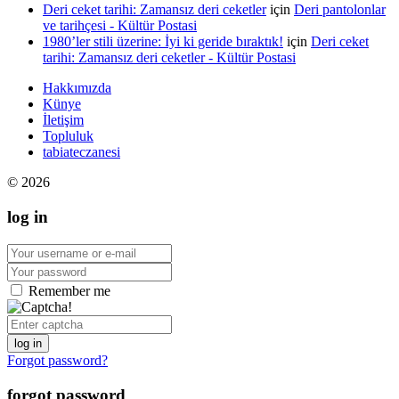
Deri ceket tarihi: Zamansız deri ceketler
için
Deri pantolonlar
ve tarihçesi - Kültür Postasi
1980’ler stili üzerine: İyi ki geride bıraktık!
için
Deri ceket
tarihi: Zamansız deri ceketler - Kültür Postasi
Hakkımızda
Künye
İletişim
Topluluk
tabiateczanesi
© 2026
log in
Remember me
log in
Forgot password?
forgot password