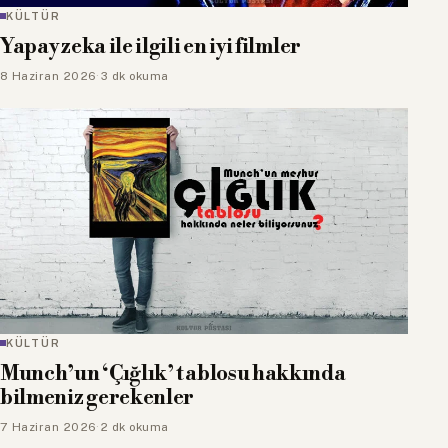
KÜLTÜR
Yapay zeka ile ilgili en iyi filmler
8 Haziran 2026
·
3 dk okuma
KÜLTÜR
Munch’un ‘Çığlık’ tablosu hakkında
bilmeniz gerekenler
7 Haziran 2026
·
2 dk okuma