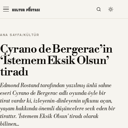
ANA SAYFA
/
KÜLTÜR
Cyrano de Bergerac’in
‘İstemem Eksik Olsun’
tiradı
Edmond Rostand tarafından yazılmış ünlü sahne
eseri Cyrano de Bergerac adlı oyunda öyle bir
tirat vardır ki, izleyenin-dinleyenin ufkunu açan,
yaşam hakkında önemli düşüncelere sevk eden bir
tirattır. 'İstemem Eksik Olsun' tiradı olarak
bilinen…