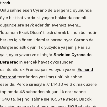
Ünlü sahne eseri Cyrano de Bergerac oyununda
öyle bir tirat vardır ki, yaşam hakkında önemli
düşüncelere sevk eder dinleyeni/izleyeni…
‘İstemem Eksik Olsun’ tiradı olarak bilinen bu metin
herkes için önemli dersler barındırıyor. Cyrano de
Bergerac adlı oyun, 17. yüzyılda yaşamış Parisli
şair, oyun yazarı ve silahşör
Savinien Cyrano de
Bergerac
‘ın gerçek hayat öyküsünden
esinlenilerek Fransız şair ve oyun yazarı
Edmond
Rostand
tarafından yazılmış ünlü bir sahne
eseridir. Perde sırasıyla 7,11,14,10 ve 6 olmak üzere
toplamda 48 sahneden oluşur. İlk dört sahne
1640’ta, beşinci sahne ise 1655’te geçer. Birçok
kez sinemaya aktarılmış olan oyun, 1936 yılında bir