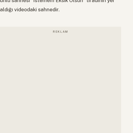
ünlü sahnesi “İstemem Eksik Olsun” tiradının yer
aldığı videodaki sahnedir.