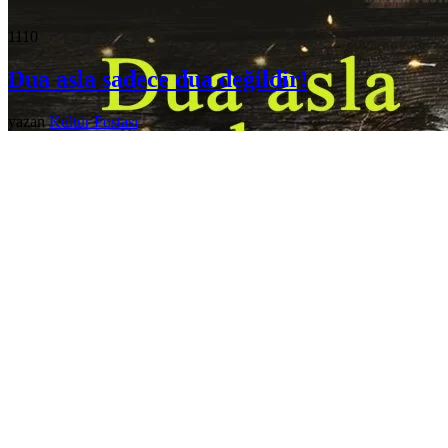
111
0
Dua asla sadece dua değildir!
yazan
Kültür Postası