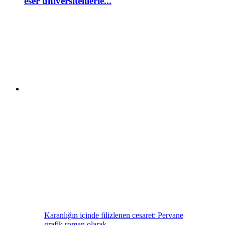
eser üniversitelilerle...
Karanlığın içinde filizlenen cesaret: Pervane
grafik roman olarak...