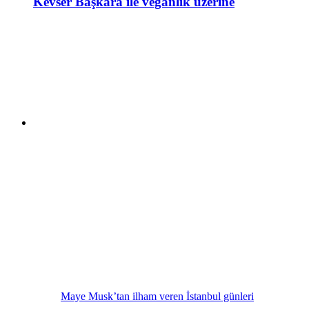
Kevser Başkara ile veganlık üzerine
Maye Musk’tan ilham veren İstanbul günleri