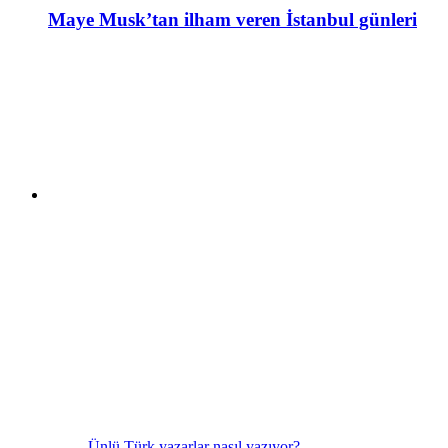
Maye Musk’tan ilham veren İstanbul günleri
Ünlü Türk yazarlar nasıl yazıyor?