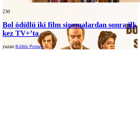
23
0
Bol ödüllü iki film sinemalardan sonra ilk
kez TV+’ta
yazan
Kültür Postası