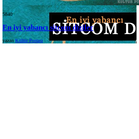
584
0
En iyi yabancı sitcom diziler
yazan
Kültür Postası