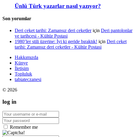
Ünlü Türk yazarlar nasıl yazıyor?
Son yorumlar
Deri ceket tarihi: Zamansız deri ceketler
için
Deri pantolonlar
ve tarihçesi - Kültür Postasi
1980’ler stili üzerine: İyi ki geride bıraktık!
için
Deri ceket
tarihi: Zamansız deri ceketler - Kültür Postasi
Hakkımızda
Künye
İletişim
Topluluk
tabiateczanesi
© 2026
log in
Remember me