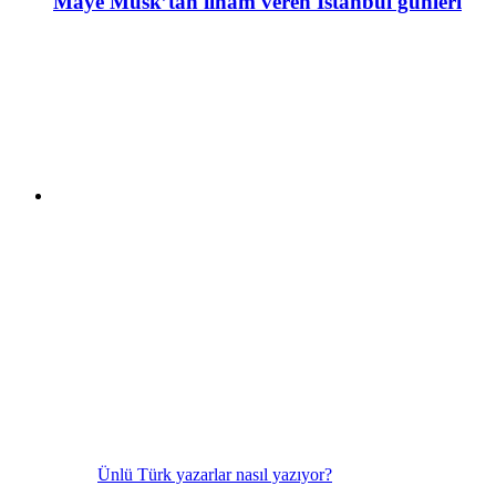
Maye Musk’tan ilham veren İstanbul günleri
Ünlü Türk yazarlar nasıl yazıyor?