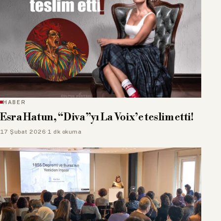
HABER
Esra Hatun, “Diva”yı La Voix’e teslim etti!
17 Şubat 2026
·
1 dk okuma