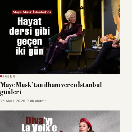
HABER
Maye Musk’tan ilham veren İstanbul
günleri
18 Mart 2026
·
2 dk okuma