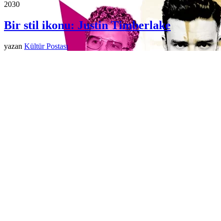
203
0
Bir stil ikonu: Justin Timberlake
yazan
Kültür Postası